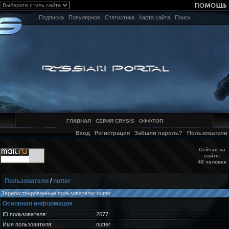
Подписка
Популярное
Статистика
Карта сайта
Поиск
ГЛАВНАЯ
СЕРИЯ CRYSIS
ОФФТОП
Вход
Регистрация
Забыли пароль?
Пользователи
Сейчас на
сайте:
40 человек
Пользователи
/
nutter
Зарегистрированные пользователи: nutter
Основная информация
ID пользователя:
2677
Имя пользователя:
nutter