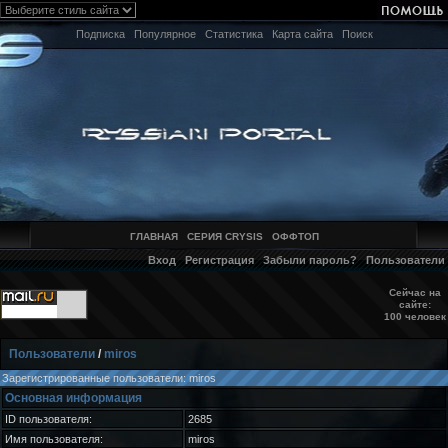
Подписка
Популярное
Статистика
Карта сайта
Поиск
ГЛАВНАЯ
СЕРИЯ CRYSIS
ОФФТОП
Вход
Регистрация
Забыли пароль?
Пользователи
Сейчас на
сайте:
100 человек
Пользователи
/
miros
Зарегистрированные пользователи: miros
Основная информация
ID пользователя:
2685
Имя пользователя:
miros