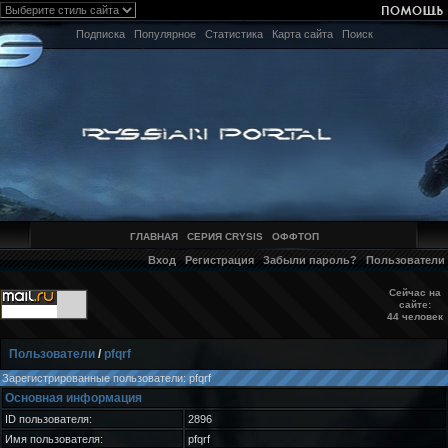
Подписка
Популярное
Статистика
Карта сайта
Поиск
ГЛАВНАЯ
СЕРИЯ CRYSIS
ОФФТОП
Вход
Регистрация
Забыли пароль?
Пользователи
Сейчас на
сайте:
44 человек
Пользователи
/
pfqrf
Зарегистрированные пользователи: pfqrf
Основная информация
ID пользователя:
2896
Имя пользователя:
pfqrf