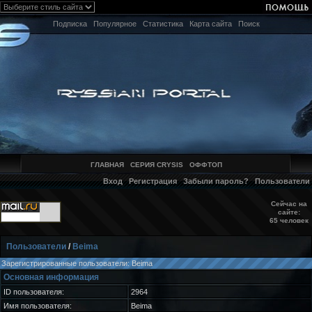
Подписка
Популярное
Статистика
Карта сайта
Поиск
ГЛАВНАЯ
СЕРИЯ CRYSIS
ОФФТОП
Вход
Регистрация
Забыли пароль?
Пользователи
Сейчас на
сайте:
65 человек
Пользователи
/
Beima
Зарегистрированные пользователи: Beima
Основная информация
ID пользователя:
2964
Имя пользователя:
Beima