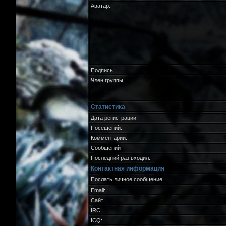
Аватар:
Подпись:
Член группы:
Статистика
Дата регистрации:
Посещений:
Комментарии:
Сообщений
Последний раз входил:
Контактная информация
Послать личное сообщение:
Email:
Сайт:
IRC:
ICQ: