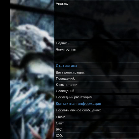
Аватар:
Подпись:
Член группы:
Статистика
Дата регистрации:
Посещений:
Комментарии:
Сообщений
Последний раз входил:
Контактная информация
Послать личное сообщение:
Email:
Сайт:
IRC:
ICQ: