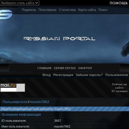
Подписка
Популярное
Статистика
Карта сайта
Поиск
ГЛАВНАЯ
СЕРИЯ CRYSIS
ОФФТОП
Вход
Регистрация
Забыли пароль?
Пользователи
Сейчас на
сайте:
37 человек
Пользователи
/
maxim7862
Зарегистрированные пользователи: maxim7862
Основная информация
ID пользователя:
3667
Имя пользователя:
maxim7862