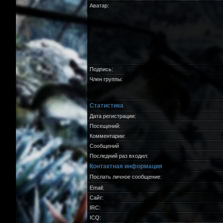
Аватар:
Подпись:
Член группы:
Статистика
Дата регистрации:
Посещений:
Комментарии:
Сообщений
Последний раз входил:
Контактная информация
Послать личное сообщение:
Email:
Сайт:
IRC:
ICQ: