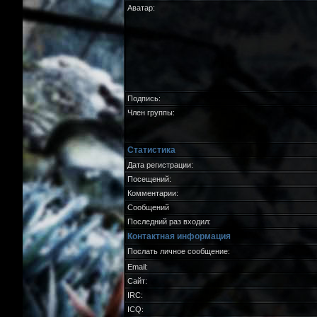
Аватар:
Подпись:
Член группы:
Статистика
Дата регистрации:
Посещений:
Комментарии:
Сообщений
Последний раз входил:
Контактная информация
Послать личное сообщение:
Email:
Сайт:
IRC:
ICQ: