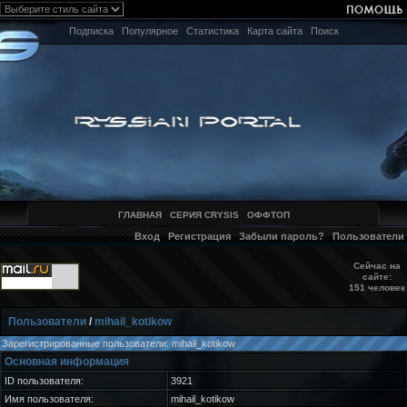
Подписка
Популярное
Статистика
Карта сайта
Поиск
ГЛАВНАЯ
СЕРИЯ CRYSIS
ОФФТОП
Вход
Регистрация
Забыли пароль?
Пользователи
Сейчас на
сайте:
151 человек
Пользователи
/
mihail_kotikow
Зарегистрированные пользователи: mihail_kotikow
Основная информация
ID пользователя:
3921
Имя пользователя:
mihail_kotikow