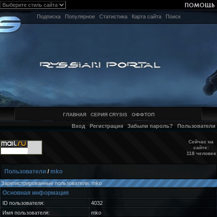
Подписка
Популярное
Статистика
Карта сайта
Поиск
ГЛАВНАЯ
СЕРИЯ CRYSIS
ОФФТОП
Вход
Регистрация
Забыли пароль?
Пользователи
Сейчас на
сайте:
118 человек
Пользователи
/
mko
Зарегистрированные пользователи: mko
Основная информация
ID пользователя:
4032
Имя пользователя:
mko