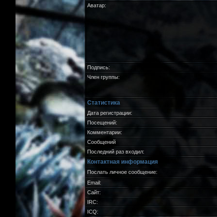
Аватар:
Подпись:
Член группы:
Статистика
Дата регистрации:
Посещений:
Комментарии:
Сообщений
Последний раз входил:
Контактная информация
Послать личное сообщение:
Email:
Сайт:
IRC:
ICQ: