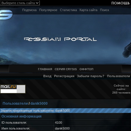
Подписка
Популярное
Статистика
Карта сайта
Поиск
ГЛАВНАЯ
СЕРИЯ CRYSIS
ОФФТОП
Вход
Регистрация
Забыли пароль?
Пользователи
Сейчас на
сайте:
260 человек
Пользователи
/
danik5000
Зарегистрированные пользователи: danik5000
Основная информация
ID пользователя:
4100
Имя пользователя:
danik5000