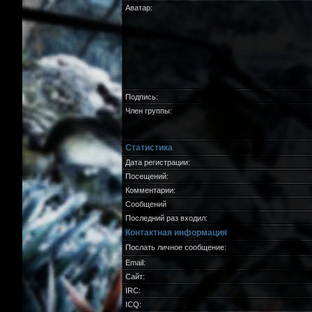
Аватар:
Подпись:
Член группы:
Статистика
Дата регистрации:
Посещений:
Комментарии:
Сообщений
Последний раз входил:
Контактная информация
Послать личное сообщение:
Email:
Сайт:
IRC:
ICQ: