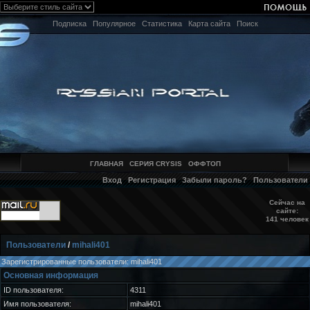
Подписка
Популярное
Статистика
Карта сайта
Поиск
ГЛАВНАЯ
СЕРИЯ CRYSIS
ОФФТОП
Вход
Регистрация
Забыли пароль?
Пользователи
Сейчас на
сайте:
141 человек
Пользователи
/
mihali401
Зарегистрированные пользователи: mihali401
Основная информация
ID пользователя:
4311
Имя пользователя:
mihali401