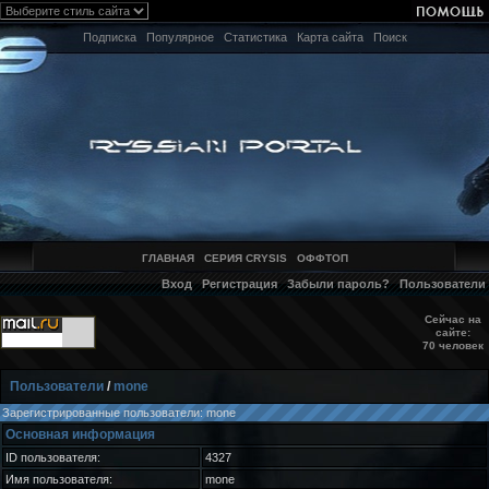
Подписка
Популярное
Статистика
Карта сайта
Поиск
ГЛАВНАЯ
СЕРИЯ CRYSIS
ОФФТОП
Вход
Регистрация
Забыли пароль?
Пользователи
Сейчас на
сайте:
70 человек
Пользователи
/
mone
Зарегистрированные пользователи: mone
Основная информация
ID пользователя:
4327
Имя пользователя:
mone