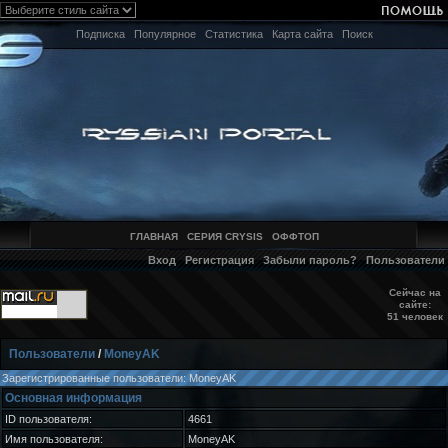
Подписка
Популярное
Статистика
Карта сайта
Поиск
ГЛАВНАЯ
СЕРИЯ CRYSIS
ОФФТОП
Вход
Регистрация
Забыли пароль?
Пользователи
Сейчас на
сайте:
51 человек
Пользователи
/
MoneyAK
Зарегистрированные пользователи: MoneyAK
Основная информация
ID пользователя:
4661
Имя пользователя:
MoneyAK