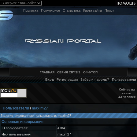
Подписка
Популярное
Статистика
Карта сайта
Поиск
ГЛАВНАЯ
СЕРИЯ CRYSIS
ОФФТОП
Вход
Регистрация
Забыли пароль?
Пользователи
Сейчас на
сайте:
43 человек
Пользователи
/
maxim27
Зарегистрированные пользователи: maxim27
Основная информация
ID пользователя:
4704
Имя пользователя:
maxim27