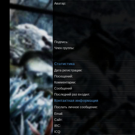
Аватар:
Подпись:
Член группы:
Статистика
Дата регистрации:
Посещений:
Комментарии:
Сообщений
Последний раз входил:
Контактная информация
Послать личное сообщение:
Email:
Сайт:
IRC:
ICQ: