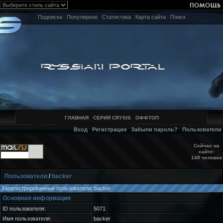
Подписка
Популярное
Статистика
Карта сайта
Поиск
ГЛАВНАЯ
СЕРИЯ CRYSIS
ОФФТОП
Вход
Регистрация
Забыли пароль?
Пользователи
Сейчас на
сайте:
149 человек
Пользователи
/
backer
Зарегистрированные пользователи: backer
Основная информация
ID пользователя:
5071
Имя пользователя:
backer