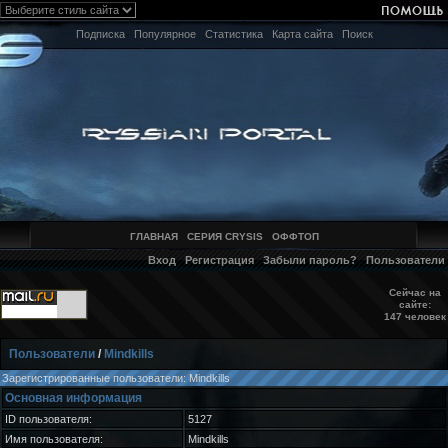
Подписка
Популярное
Статистика
Карта сайта
Поиск
ГЛАВНАЯ
СЕРИЯ CRYSIS
ОФФТОП
Вход
Регистрация
Забыли пароль?
Пользователи
Сейчас на
сайте:
147 человек
Пользователи
/
Mindkills
Зарегистрированные пользователи: Mindkills
Основная информация
ID пользователя:
5127
Имя пользователя:
Mindkills