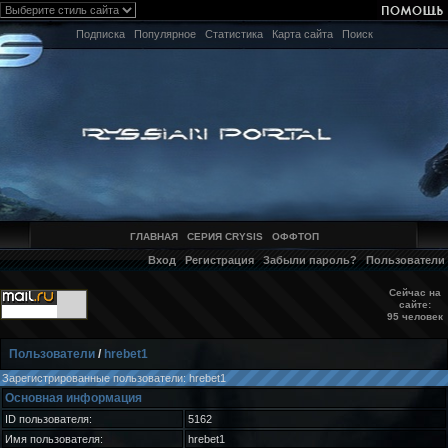
Подписка
Популярное
Статистика
Карта сайта
Поиск
ГЛАВНАЯ
СЕРИЯ CRYSIS
ОФФТОП
Вход
Регистрация
Забыли пароль?
Пользователи
Сейчас на
сайте:
95 человек
Пользователи
/
hrebet1
Зарегистрированные пользователи: hrebet1
Основная информация
ID пользователя:
5162
Имя пользователя:
hrebet1