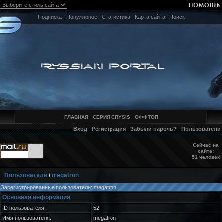
Подписка
Популярное
Статистика
Карта сайта
Поиск
ГЛАВНАЯ
СЕРИЯ CRYSIS
ОФФТОП
Вход
Регистрация
Забыли пароль?
Пользователи
Сейчас на
сайте:
51 человек
Пользователи
/
megatron
Зарегистрированные пользователи: megatron
Основная информация
ID пользователя:
52
Имя пользователя:
megatron