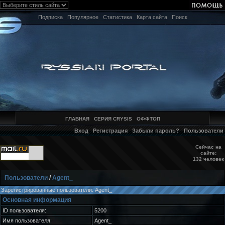
Подписка
Популярное
Статистика
Карта сайта
Поиск
ГЛАВНАЯ
СЕРИЯ CRYSIS
ОФФТОП
Вход
Регистрация
Забыли пароль?
Пользователи
Сейчас на
сайте:
132 человек
Пользователи
/
Agent_
Зарегистрированные пользователи: Agent_
Основная информация
ID пользователя:
5200
Имя пользователя:
Agent_