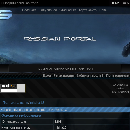
Подписка
Популярное
Статистика
Карта сайта
Поиск
ГЛАВНАЯ
СЕРИЯ CRYSIS
ОФФТОП
Вход
Регистрация
Забыли пароль?
Пользователи
Сейчас на
сайте:
177 человек
Пользователи
/
misha13
Зарегистрированные пользователи: misha13
Основная информация
ID пользователя:
5208
Имя пользователя:
misha13