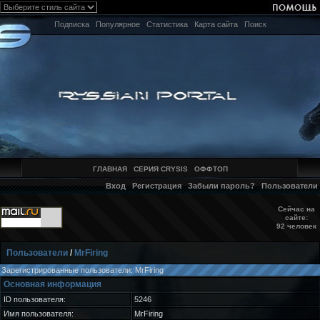
Подписка
Популярное
Статистика
Карта сайта
Поиск
ГЛАВНАЯ
СЕРИЯ CRYSIS
ОФФТОП
Вход
Регистрация
Забыли пароль?
Пользователи
Сейчас на
сайте:
92 человек
Пользователи
/
MrFiring
Зарегистрированные пользователи: MrFiring
Основная информация
ID пользователя:
5246
Имя пользователя:
MrFiring