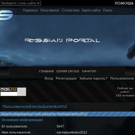
Подписка
Популярное
Статистика
Карта сайта
Поиск
ГЛАВНАЯ
СЕРИЯ CRYSIS
ОФФТОП
Вход
Регистрация
Забыли пароль?
Пользователи
Сейчас на
сайте:
143 человек
Пользователи
/
michadya4enko2012
Зарегистрированные пользователи: michadya4enko2012
Основная информация
ID пользователя:
5647
Имя пользователя:
michadya4enko2012