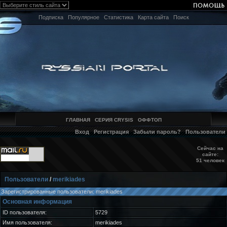
Подписка
Популярное
Статистика
Карта сайта
Поиск
ГЛАВНАЯ
СЕРИЯ CRYSIS
ОФФТОП
Вход
Регистрация
Забыли пароль?
Пользователи
Сейчас на
сайте:
51 человек
Пользователи
/
merikiades
Зарегистрированные пользователи: merikiades
Основная информация
ID пользователя:
5729
Имя пользователя:
merikiades