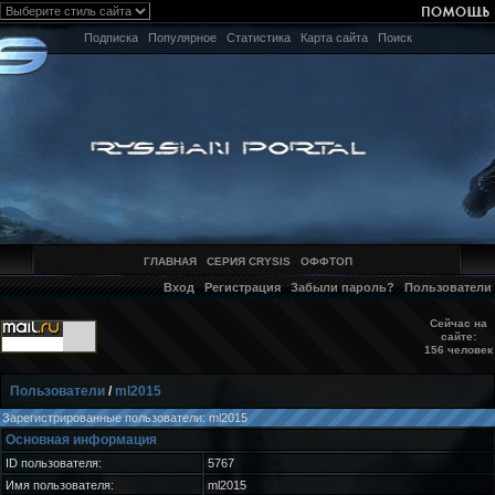
Подписка
Популярное
Статистика
Карта сайта
Поиск
ГЛАВНАЯ
СЕРИЯ CRYSIS
ОФФТОП
Вход
Регистрация
Забыли пароль?
Пользователи
Сейчас на
сайте:
156 человек
Пользователи
/
ml2015
Зарегистрированные пользователи: ml2015
Основная информация
ID пользователя:
5767
Имя пользователя:
ml2015