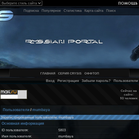
Подписка
Популярное
Статистика
Карта сайта
Поиск
ГЛАВНАЯ
СЕРИЯ CRYSIS
ОФФТОП
Вход
Регистрация
Забыли пароль?
Пользователи
Сейчас на
сайте:
93 человек
Пользователи
/
mumbaya
Зарегистрированные пользователи: mumbaya
Основная информация
ID пользователя:
5803
Имя пользователя:
mumbaya