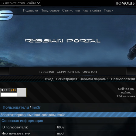
Подписка
Популярное
Статистика
Карта сайта
Поиск
ГЛАВНАЯ
СЕРИЯ CRYSIS
ОФФТОП
Вход
Регистрация
Забыли пароль?
Пользователи
Сейчас на
сайте:
174 человек
Пользователи
/
mo3r
Зарегистрированные пользователи: mo3r
Основная информация
ID пользователя:
6059
Имя пользователя:
mo3r