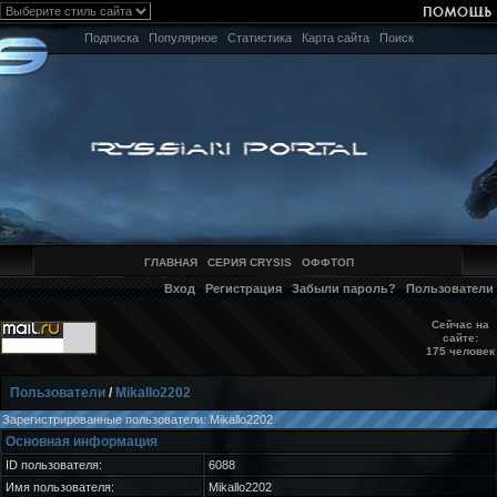
Подписка
Популярное
Статистика
Карта сайта
Поиск
ГЛАВНАЯ
СЕРИЯ CRYSIS
ОФФТОП
Вход
Регистрация
Забыли пароль?
Пользователи
Сейчас на
сайте:
175 человек
Пользователи
/
Mikallo2202
Зарегистрированные пользователи: Mikallo2202
Основная информация
ID пользователя:
6088
Имя пользователя:
Mikallo2202