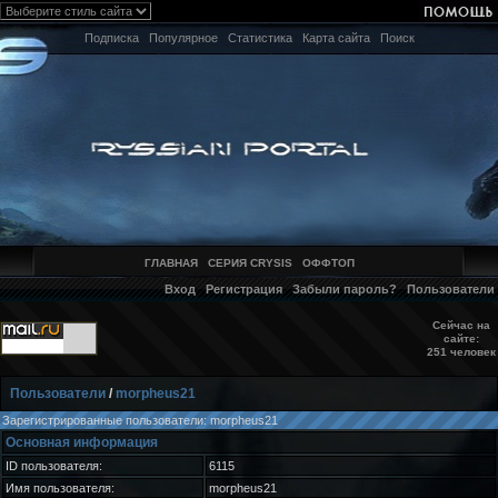
Подписка
Популярное
Статистика
Карта сайта
Поиск
ГЛАВНАЯ
СЕРИЯ CRYSIS
ОФФТОП
Вход
Регистрация
Забыли пароль?
Пользователи
Сейчас на
сайте:
251 человек
Пользователи
/
morpheus21
Зарегистрированные пользователи: morpheus21
Основная информация
ID пользователя:
6115
Имя пользователя:
morpheus21