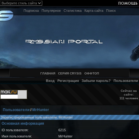
Подписка
Популярное
Статистика
Карта сайта
Поиск
ГЛАВНАЯ
СЕРИЯ CRYSIS
ОФФТОП
Вход
Регистрация
Забыли пароль?
Пользователи
Сейчас на
сайте:
111 человек
Пользователи
/
MrHunter
Зарегистрированные пользователи: MrHunter
Основная информация
ID пользователя:
6215
Имя пользователя:
MrHunter