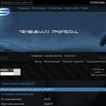
Подписка
Популярное
Статистика
Карта сайта
Поиск
ГЛАВНАЯ
СЕРИЯ CRYSIS
ОФФТОП
Вход
Регистрация
Забыли пароль?
Пользователи
Сейчас на
сайте:
250 человек
Пользователи
/
BulleTT
Зарегистрированные пользователи: BulleTT
Основная информация
ID пользователя:
6478
Имя пользователя:
BulleTT