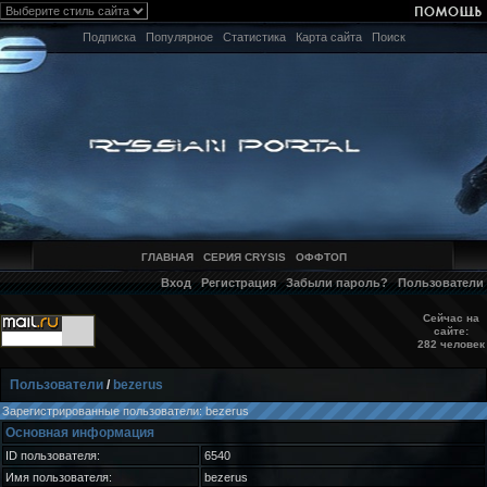
Подписка
Популярное
Статистика
Карта сайта
Поиск
ГЛАВНАЯ
СЕРИЯ CRYSIS
ОФФТОП
Вход
Регистрация
Забыли пароль?
Пользователи
Сейчас на
сайте:
282 человек
Пользователи
/
bezerus
Зарегистрированные пользователи: bezerus
Основная информация
ID пользователя:
6540
Имя пользователя:
bezerus