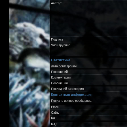
Аватар:
Подпись:
Член группы:
Статистика
Дата регистрации:
Посещений:
Комментарии:
Сообщений
Последний раз входил:
Контактная информация
Послать личное сообщение:
Email:
Сайт:
IRC:
ICQ: