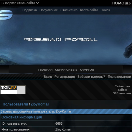
Подписка
Популярное
Статистика
Карта сайта
Поиск
ГЛАВНАЯ
СЕРИЯ CRYSIS
ОФФТОП
Вход
Регистрация
Забыли пароль?
Пользователи
Сейчас на
сайте:
305 человек
Пользователи
/
ZloyKomar
Зарегистрированные пользователи: ZloyKomar
Основная информация
ID пользователя:
6683
Имя пользователя:
ZloyKomar