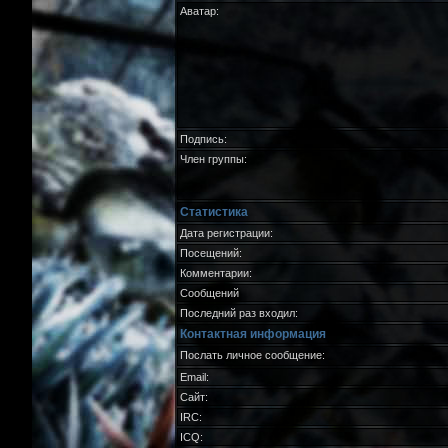
Аватар:
Подпись:
Член группы:
Статистика
Дата регистрации:
Посещений:
Комментарии:
Сообщений
Последний раз входил:
Контактная информация
Послать личное сообщение:
Email:
Сайт:
IRC:
ICQ: