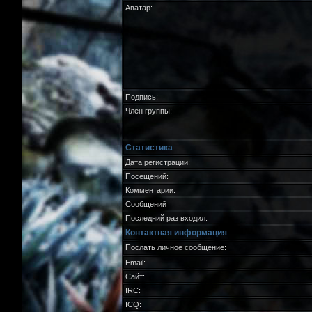
Аватар:
Подпись:
Член группы:
Статистика
Дата регистрации:
Посещений:
Комментарии:
Сообщений
Последний раз входил:
Контактная информация
Послать личное сообщение:
Email:
Сайт:
IRC:
ICQ: