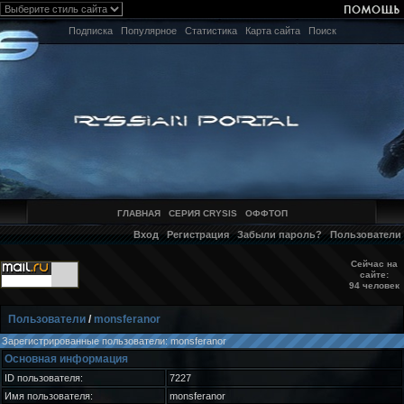
Подписка
Популярное
Статистика
Карта сайта
Поиск
ГЛАВНАЯ
СЕРИЯ CRYSIS
ОФФТОП
Вход
Регистрация
Забыли пароль?
Пользователи
Сейчас на
сайте:
94 человек
Пользователи
/
monsferanor
Зарегистрированные пользователи: monsferanor
Основная информация
ID пользователя:
7227
Имя пользователя:
monsferanor