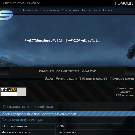
Подписка
Популярное
Статистика
Карта сайта
Поиск
ГЛАВНАЯ
СЕРИЯ CRYSIS
ОФФТОП
Вход
Регистрация
Забыли пароль?
Пользователи
Сейчас на
сайте:
105 человек
Пользователи
/
miemotrecan
Зарегистрированные пользователи: miemotrecan
Основная информация
ID пользователя:
7395
Имя пользователя:
miemotrecan