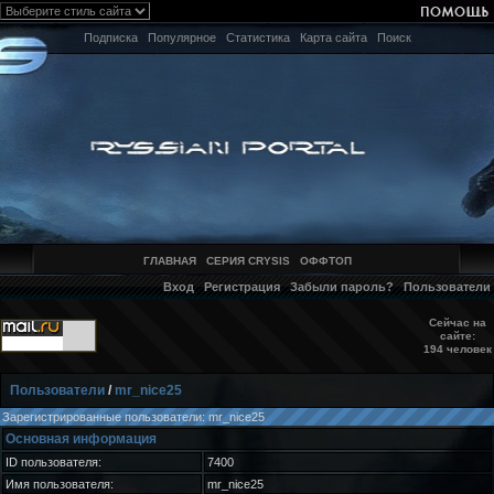
Подписка
Популярное
Статистика
Карта сайта
Поиск
ГЛАВНАЯ
СЕРИЯ CRYSIS
ОФФТОП
Вход
Регистрация
Забыли пароль?
Пользователи
Сейчас на
сайте:
194 человек
Пользователи
/
mr_nice25
Зарегистрированные пользователи: mr_nice25
Основная информация
ID пользователя:
7400
Имя пользователя:
mr_nice25