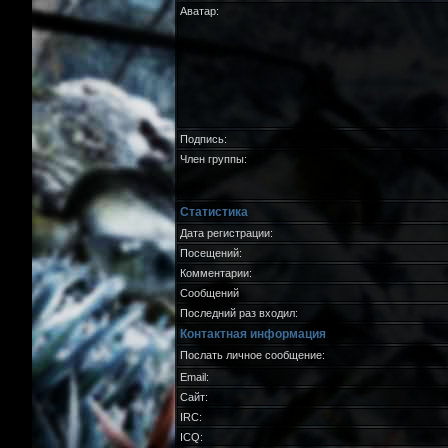
Аватар:
Подпись:
Член группы:
Статистика
Дата регистрации:
Посещений:
Комментарии:
Сообщений
Последний раз входил:
Контактная информация
Послать личное сообщение:
Email:
Сайт:
IRC:
ICQ: