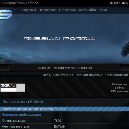
Подписка
Популярное
Статистика
Карта сайта
Поиск
ГЛАВНАЯ
СЕРИЯ CRYSIS
ОФФТОП
Вход
Регистрация
Забыли пароль?
Пользователи
Сейчас на
сайте:
133 человек
Пользователи
/
BoTanik
Зарегистрированные пользователи: BoTanik
Основная информация
ID пользователя:
7620
Имя пользователя:
BoTanik