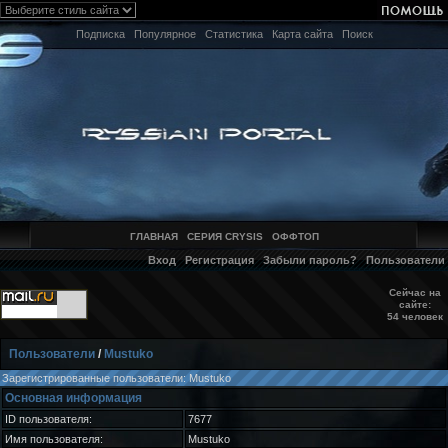
Подписка
Популярное
Статистика
Карта сайта
Поиск
ГЛАВНАЯ
СЕРИЯ CRYSIS
ОФФТОП
Вход
Регистрация
Забыли пароль?
Пользователи
Сейчас на
сайте:
54 человек
Пользователи
/
Mustuko
Зарегистрированные пользователи: Mustuko
Основная информация
ID пользователя:
7677
Имя пользователя:
Mustuko