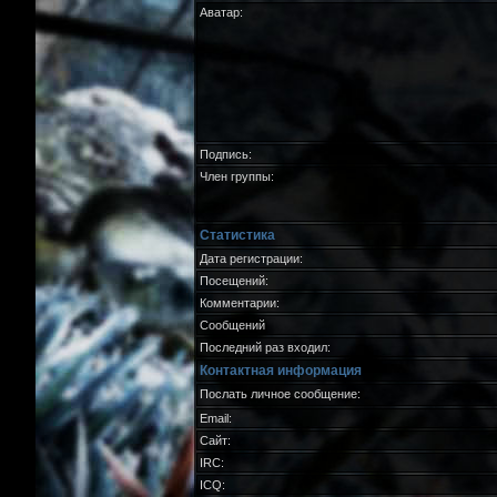
Аватар:
Подпись:
Член группы:
Статистика
Дата регистрации:
Посещений:
Комментарии:
Сообщений
Последний раз входил:
Контактная информация
Послать личное сообщение:
Email:
Сайт:
IRC:
ICQ: