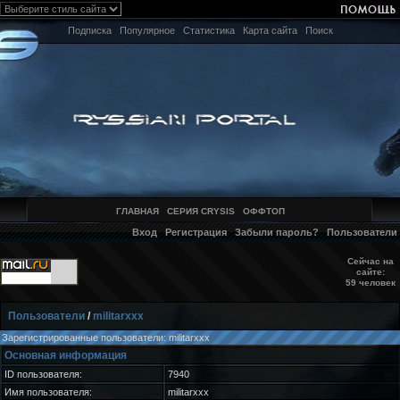
Подписка
Популярное
Статистика
Карта сайта
Поиск
ГЛАВНАЯ
СЕРИЯ CRYSIS
ОФФТОП
Вход
Регистрация
Забыли пароль?
Пользователи
Сейчас на
сайте:
59 человек
Пользователи
/
militarxxx
Зарегистрированные пользователи: militarxxx
Основная информация
ID пользователя:
7940
Имя пользователя:
militarxxx