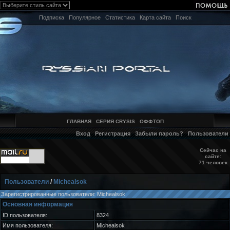
Подписка
Популярное
Статистика
Карта сайта
Поиск
ГЛАВНАЯ
СЕРИЯ CRYSIS
ОФФТОП
Вход
Регистрация
Забыли пароль?
Пользователи
Сейчас на
сайте:
71 человек
Пользователи
/
Michealsok
Зарегистрированные пользователи: Michealsok
Основная информация
ID пользователя:
8324
Имя пользователя:
Michealsok