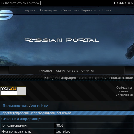
Подписка
Популярное
Статистика
Карта сайта
Поиск
ГЛАВНАЯ
СЕРИЯ CRYSIS
ОФФТОП
Вход
Регистрация
Забыли пароль?
Пользователи
Сейчас на
сайте:
77 человек
Пользователи
/
zet reikov
Зарегистрированные пользователи: zet reikov
Основная информация
ID пользователя:
9051
Имя пользователя:
zet reikov